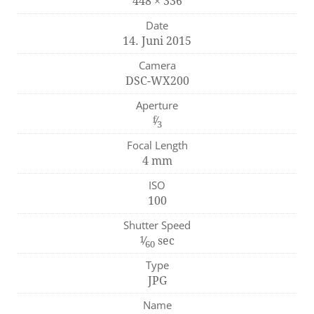
448 × 336
Date
14. Juni 2015
Camera
DSC-WX200
Aperture
f
⁄
3
Focal Length
4 mm
ISO
100
Shutter Speed
1
⁄
sec
60
Type
JPG
Name