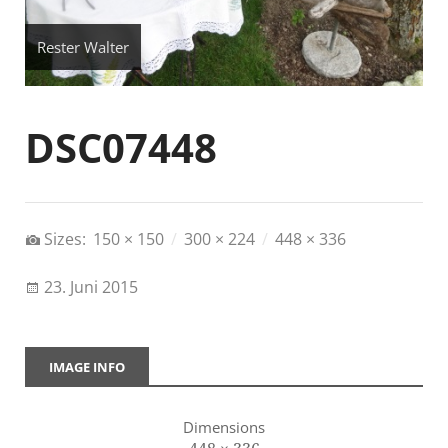
Rester Walter
DSC07448
Sizes:
150 × 150
/
300 × 224
/
448 × 336
23. Juni 2015
IMAGE INFO
Dimensions